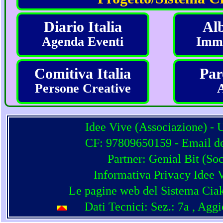
Diario Italia
Alb
Agenda Eventi
Imma
Comitiva Italia
Par
Persone Creative
Idee Vive (Associazione) - 
CF: 97809650159 - Email del
Partner:
Genial Bit
(
Soc
Informativa Privacy Idee 
Le pagine web del Sistema Ciak
Dati Tecnici: Sez.: 7a
, Agg